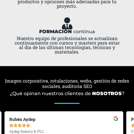
productos y opciones más adecuadas para tu
proyecto.
FORMACIÓN
continua
Nuestro equipo de profesionales se actualizan
continuamente con cursos y masters para estar
al día de las últimas tecnologías, técnicas y
materiales.
Imagen corporativa, rotulaciones, webs, gestión de redes
sociales, auditoría SEO
¿Qué opinan nuestros clientes de
NOSOTROS
?
A
S
L
n
i
e
Rubén Aydep
P
t
g
e
e
u





r
r
i
Aydep Bakery & PLC
F